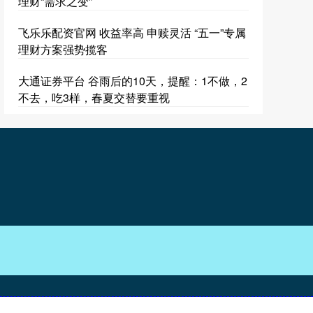
理财“需求之变”
飞乐乐配资官网 收益率高 申赎灵活 “五一”专属
理财方案强势揽客
大通证券平台 谷雨后的10天，提醒：1不做，2
不去，吃3样，春夏交替要重视